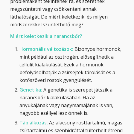
problémaként tekintenek rá, és szeretnék
megszüntetni vagy csökkenteni annak
láthatóságát. De miért keletkezik, és milyen
módszerekkel szüntethető meg?
Miért keletkezik a narancsbőr?
Hormonális változások:
Bizonyos hormonok,
mint például az ösztrogén, elősegíthetik a
cellulit kialakulását. Ezek a hormonok
befolyásolhatják a zsírsejtek tárolását és a
kötőszöveti rostok gyengülését.
Genetika:
A genetika is szerepet játszik a
narancsbőr kialakulásában. Ha az
anyukájának vagy nagymamájának is van,
nagyobb eséllyel lesz önnek is.
Táplálkozás:
Az alacsony rosttartalmú, magas
zsírtartalmú és szénhidráttal túlterhelt étrend