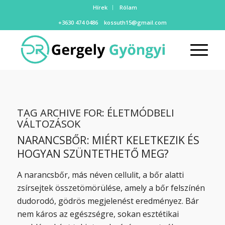
Hírek
Rólam
+3630 474 0486
kossuth15@gmail.com
TAG ARCHIVE FOR:
ÉLETMÓDBELI
VÁLTOZÁSOK
NARANCSBŐR: MIÉRT KELETKEZIK ÉS
HOGYAN SZÜNTETHETŐ MEG?
A narancsbőr, más néven cellulit, a bőr alatti
zsírsejtek összetömörülése, amely a bőr felszínén
dudorodó, gödrös megjelenést eredményez. Bár
nem káros az egészségre, sokan esztétikai