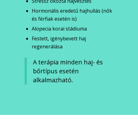
Stressz okozta hajvesztés
Hormonális eredetű hajhullás (nők
és férfiak esetén is)
Alopecia korai stádiuma
Festett, igénybevett haj
regenerálása
A terápia minden haj- és
bőrtípus esetén
alkalmazható.