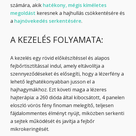
számára, akik
hatékony, mégis kíméletes
megoldást
keresnek a hajhullás csökkentésére és
a
hajnövekedés serkentésére
.
A KEZELÉS FOLYAMATA:
A kezelés egy rövid előkészítéssel és alapos
fejbőrtisztítással indul, amely eltávolítja a
szennyeződéseket és elősegíti, hogy a lézerfény a
lehető leghatékonyabban jusson el a
hajhagymákhoz. Ezt követi maga a lézeres
hajterápia: a 260 dióda által kibocsátott, 4 panelen
eloszló vörös fény finoman melegítő, teljesen
fájdalommentes élményt nyújt, miközben serkenti
a sejtek működését és javítja a fejbőr
mikrokeringését.