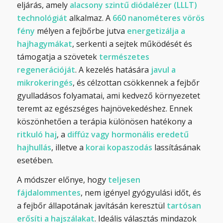
eljárás, amely
alacsony szintű diódalézer (LLLT)
technológiát
alkalmaz. A
660 nanométeres vörös
fény
mélyen a fejbőrbe jutva
energetizálja a
hajhagymákat
, serkenti a sejtek működését és
támogatja a szövetek
természetes
regenerációját
. A kezelés hatására
javul a
mikrokeringés
, és célzottan csökkennek a fejbőr
gyulladásos folyamatai, ami kedvező környezetet
teremt az egészséges hajnövekedéshez. Ennek
köszönhetően a terápia különösen hatékony a
ritkuló haj
, a
diffúz vagy hormonális eredetű
hajhullás
, illetve a
korai kopaszodás
lassításának
esetében.
A módszer előnye, hogy
teljesen
fájdalommentes
, nem igényel gyógyulási időt, és
a fejbőr állapotának javításán keresztül
tartósan
erősíti a hajszálakat
. Ideális választás mindazok