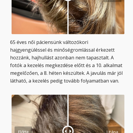
65 éves női páciensünk változókori
hajgyengüléssel és minőségromlással érkezett
hozzánk, hajhullást azonban nem tapasztalt. A
fotók a kezelés megkezdése előtt és a 10. alkalmat
megelőzően, a 8. héten készültek. A javulás már jól
látható, a kezelés pedig tovább folyamatban van.
Előtte
Utána