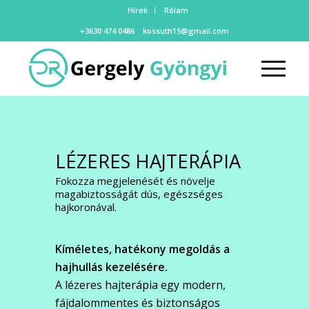
Hírek
Rólam
+3630 474 0486
kossuth15@gmail.com
LÉZERES HAJTERÁPIA
Fokozza megjelenését és növelje
magabiztosságát dús, egészséges
hajkoronával.
Kíméletes, hatékony megoldás a
hajhullás kezelésére.
A lézeres hajterápia egy modern,
fájdalommentes és biztonságos