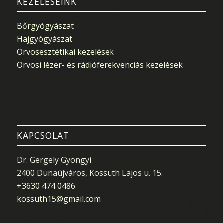
KEZELÉSEINK
Bőrgyógyászat
Hajgyógyászat
Orvosesztétikai kezelések
Orvosi lézer- és rádióferekvenciás kezelések
KAPCSOLAT
Dr. Gergely Gyöngyi
2400 Dunaújváros, Kossuth Lajos u. 15.
+3630 474 0486
kossuth15@gmail.com