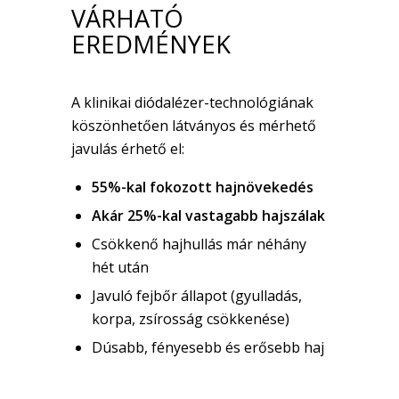
VÁRHATÓ
EREDMÉNYEK
A klinikai diódalézer-technológiának
köszönhetően látványos és mérhető
javulás érhető el:
55%-kal fokozott hajnövekedés
Akár 25%-kal vastagabb hajszálak
Csökkenő hajhullás már néhány
hét után
Javuló fejbőr állapot (gyulladás,
korpa, zsírosság csökkenése)
Dúsabb, fényesebb és erősebb haj