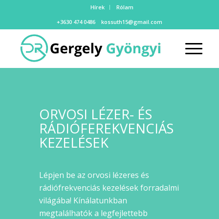
Hírek
Rólam
+3630 474 0486
kossuth15@gmail.com
ORVOSI LÉZER- ÉS
RÁDIÓFEREKVENCIÁS
KEZELÉSEK
Lépjen be az orvosi lézeres és
rádiófrekvenciás kezelések forradalmi
világába! Kínálatunkban
megtalálhatók a legfejlettebb