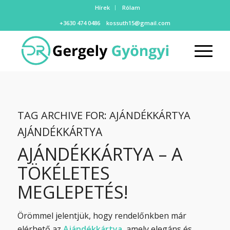
Hírek
Rólam
+3630 474 0486
kossuth15@gmail.com
TAG ARCHIVE FOR:
AJÁNDÉKKÁRTYA
AJÁNDÉKKÁRTYA
AJÁNDÉKKÁRTYA – A
TÖKÉLETES
MEGLEPETÉS!
Örömmel jelentjük, hogy rendelőnkben már
elérhető az
Ajándékkártya
, amely elegáns és